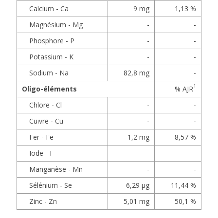
Calcium - Ca
9 mg
1,13 %
Magnésium - Mg
-
-
Phosphore - P
-
-
Potassium - K
-
-
Sodium - Na
82,8 mg
-
1
Oligo-éléments
% AJR
Chlore - Cl
-
-
Cuivre - Cu
-
-
Fer - Fe
1,2 mg
8,57 %
Iode - I
-
-
Manganèse - Mn
-
-
Sélénium - Se
6,29 µg
11,44 %
Zinc - Zn
5,01 mg
50,1 %