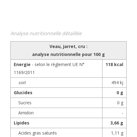
Analyse nutritionnelle détaillée
Veau, jarret, cru :
analyse nutritionnelle pour
100 g
Energie
- selon le règlement UE N°
118 kcal
1169/2011
soit
494 kj
Glucides
0 g
Sucres
0 g
Amidon
-
Lipides
3,66 g
Acides gras saturés
1,11 g