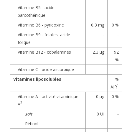
Vitamine B5 - acide
-
-
pantothénique
Vitamine B6 - pyridoxine
0,3 mg
0 %
Vitamine B9 - folates, acide
-
-
folique
Vitamine B12 - cobalamines
2,3 µg
92
%
Vitamine C - acide ascorbique
-
-
Vitamines liposolubles
%
1
AJR
Vitamine A - activité vitaminique
0 µg
0 %
2
A
soit
0 UI
-
Rétinol
-
-