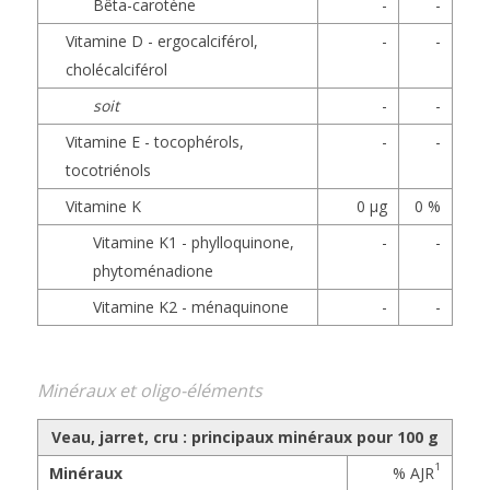
Bêta-carotène
-
-
Vitamine D - ergocalciférol,
-
-
cholécalciférol
soit
-
-
Vitamine E - tocophérols,
-
-
tocotriénols
Vitamine K
0 µg
0 %
Vitamine K1 - phylloquinone,
-
-
phytoménadione
Vitamine K2 - ménaquinone
-
-
Minéraux et oligo-éléments
Veau, jarret, cru : principaux minéraux pour 100 g
1
Minéraux
% AJR