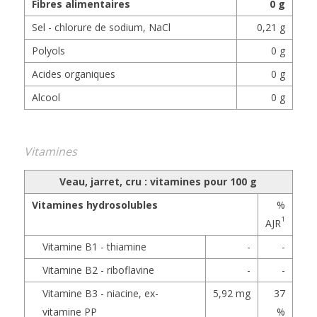
Fibres alimentaires
0 g
Sel - chlorure de sodium, NaCl
0,21 g
Polyols
0 g
Acides organiques
0 g
Alcool
0 g
Vitamines
Veau, jarret, cru : vitamines pour 100 g
Vitamines hydrosolubles
%
1
AJR
Vitamine B1 - thiamine
-
-
Vitamine B2 - riboflavine
-
-
Vitamine B3 - niacine, ex-
5,92 mg
37
vitamine PP
%