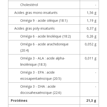
Cholestérol
-
Acides gras mono-insaturés
1,56 g
Oméga 9 - acide oléique (18:1)
1,19 g
Acides gras poly-insaturés
0,37 g
Oméga 6 - acide linoléique (18:2)
0,26 g
Oméga 6 - acide arachidonique
0,052 g
(20:4)
Oméga 3 - ALA : acide alpha-
0,011 g
linolénique (18:3)
Oméga 3 - EPA : acide
-
eicosapentaénoïque (20:5)
Oméga 3 - DHA : acide
-
docosahexaénoïque (22:6)
Protéines
21,3 g