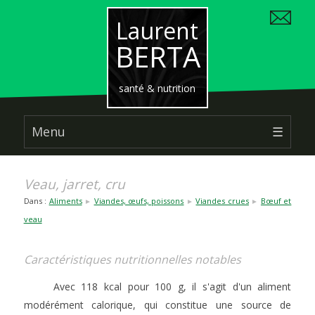
Laurent
BERTA
santé & nutrition
Menu
☰
Veau, jarret, cru
Dans :
Aliments
Viandes, œufs, poissons
Viandes crues
Bœuf et
►
►
►
veau
Caractéristiques nutritionnelles notables
Avec 118 kcal pour 100 g, il s'agit d'un aliment
modérément calorique, qui constitue une source de