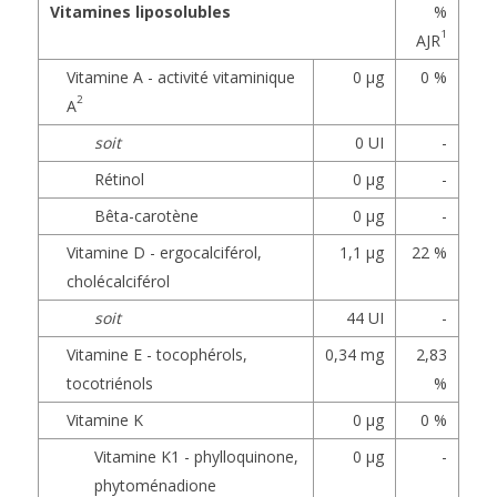
Vitamines liposolubles
%
1
AJR
Vitamine A - activité vitaminique
0 µg
0 %
2
A
soit
0 UI
-
Rétinol
0 µg
-
Bêta-carotène
0 µg
-
Vitamine D - ergocalciférol,
1,1 µg
22 %
cholécalciférol
soit
44 UI
-
Vitamine E - tocophérols,
0,34 mg
2,83
tocotriénols
%
Vitamine K
0 µg
0 %
Vitamine K1 - phylloquinone,
0 µg
-
phytoménadione