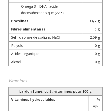
Oméga 3 - DHA : acide
-
docosahexaénoïque (22:6)
Protéines
14,7 g
Fibres alimentaires
0 g
Sel - chlorure de sodium, NaCl
2,59 g
Polyols
0 g
Acides organiques
0 g
Alcool
0 g
Vitamines
Lardon fumé, cuit : vitamines pour 100 g
Vitamines hydrosolubles
%
1
AJR