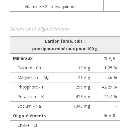
Vitamine K2 - ménaquinone
-
-
Minéraux et oligo-éléments
Lardon fumé, cuit :
principaux minéraux pour 100 g
1
Minéraux
% AJR
Calcium - Ca
10 mg
1,25 %
Magnésium - Mg
21 mg
5,6 %
Phosphore - P
296 mg
42,29 %
Potassium - K
428 mg
21,4 %
Sodium - Na
1040 mg
-
1
Oligo-éléments
% AJR
Chlore - Cl
-
-