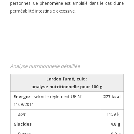
personnes. Ce phénomène est amplifié dans le cas d'une
perméabilité intestinale excessive.
Analyse nutritionnelle détaillée
Lardon fumé, cuit :
analyse nutritionnelle pour
100 g
Energie
- selon le règlement UE N°
277 kcal
1169/2011
soit
1159 kj
Glucides
4,8 g
Sucres
0,9 g