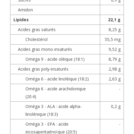
Amidon
-
Lipides
22,1 g
Acides gras saturés
8,25 g
Cholestérol
55,5 mg
Acides gras mono-insaturés
9,52 g
Oméga 9 - acide oléique (18:1)
8,79 g
Acides gras poly-insaturés
2,98 g
Oméga 6 - acide linoléique (18:2)
2,63 g
Oméga 6 - acide arachidonique
-
(20:4)
Oméga 3 - ALA : acide alpha-
0,2 g
linolénique (18:3)
Oméga 3 - EPA : acide
-
eicosapentaénoïque (20:5)