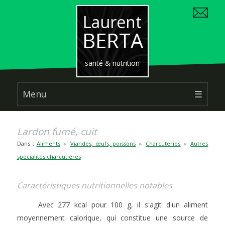
Laurent
BERTA
santé & nutrition
Menu
☰
Lardon fumé, cuit
Dans :
Aliments
Viandes, œufs, poissons
Charcuteries
Autres
►
►
►
spécialités charcutières
Caractéristiques nutritionnelles notables
Avec 277 kcal pour 100 g, il s'agit d'un aliment
moyennement calorique, qui constitue une source de