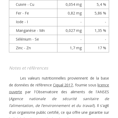
Cuivre - Cu
0,054 mg
5,4 %
Fer - Fe
0,82 mg
5,86 %
Iode - I
-
-
Manganèse - Mn
0,027 mg
1,35 %
Sélénium - Se
-
-
Zinc - Zn
1,7 mg
17 %
Notes et références
Les valeurs nutritionnelles proviennent de la base
de données de référence
Ciqual 2017
, fournie sous
licence
ouverte
par l'Observatoire des aliments de l'ANSES
(
Agence nationale de sécurité sanitaire de
l’alimentation, de l’environnement et du travail
). Il s'agit
d'un organisme public certifié, ce qui offre une garantie sur