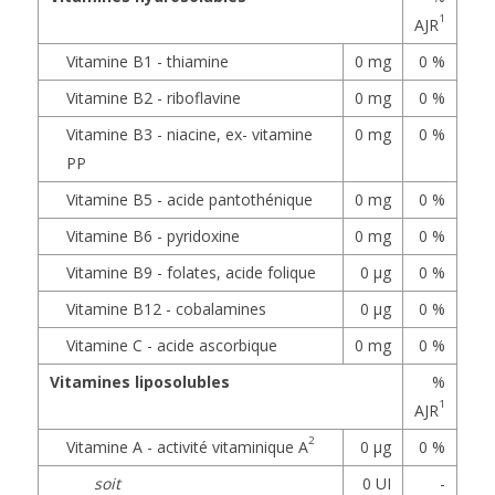
1
AJR
Vitamine B1 - thiamine
0 mg
0 %
Vitamine B2 - riboflavine
0 mg
0 %
Vitamine B3 - niacine, ex- vitamine
0 mg
0 %
PP
Vitamine B5 - acide pantothénique
0 mg
0 %
Vitamine B6 - pyridoxine
0 mg
0 %
Vitamine B9 - folates, acide folique
0 µg
0 %
Vitamine B12 - cobalamines
0 µg
0 %
Vitamine C - acide ascorbique
0 mg
0 %
Vitamines liposolubles
%
1
AJR
2
Vitamine A - activité vitaminique A
0 µg
0 %
soit
0 UI
-