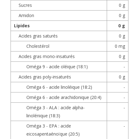
Sucres
0 g
Amidon
0 g
Lipides
0 g
Acides gras saturés
0 g
Cholestérol
0 mg
Acides gras mono-insaturés
0 g
Oméga 9 - acide oléique (18:1)
-
Acides gras poly-insaturés
0 g
Oméga 6 - acide linoléique (18:2)
-
Oméga 6 - acide arachidonique (20:4)
-
Oméga 3 - ALA : acide alpha-
-
linolénique (18:3)
Oméga 3 - EPA : acide
-
eicosapentaénoïque (20:5)