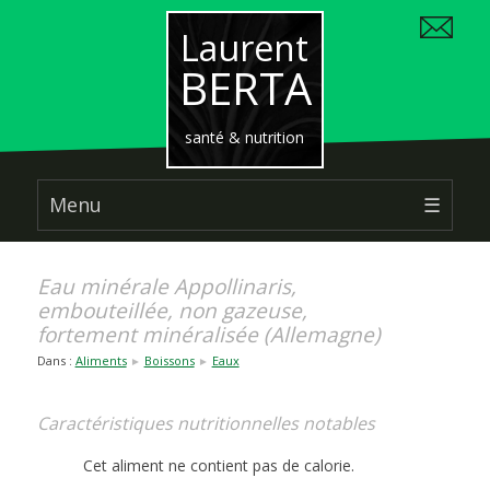
Laurent
BERTA
santé & nutrition
Menu
☰
Eau minérale Appollinaris,
embouteillée, non gazeuse,
fortement minéralisée (Allemagne)
Dans :
Aliments
Boissons
Eaux
►
►
Caractéristiques nutritionnelles notables
Cet aliment ne contient pas de calorie.