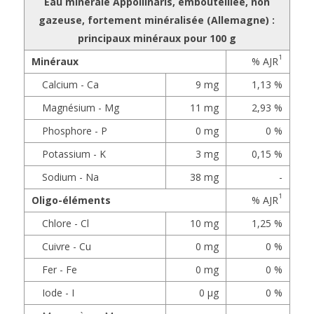
Eau minérale Appollinaris, embouteillée, non
gazeuse, fortement minéralisée (Allemagne) :
principaux minéraux pour 100 g
1
Minéraux
% AJR
Calcium - Ca
9 mg
1,13 %
Magnésium - Mg
11 mg
2,93 %
Phosphore - P
0 mg
0 %
Potassium - K
3 mg
0,15 %
Sodium - Na
38 mg
-
1
Oligo-éléments
% AJR
Chlore - Cl
10 mg
1,25 %
Cuivre - Cu
0 mg
0 %
Fer - Fe
0 mg
0 %
Iode - I
0 µg
0 %