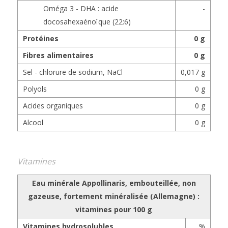
Oméga 3 - DHA : acide
-
docosahexaénoïque (22:6)
Protéines
0 g
Fibres alimentaires
0 g
Sel - chlorure de sodium, NaCl
0,017 g
Polyols
0 g
Acides organiques
0 g
Alcool
0 g
Vitamines
Eau minérale Appollinaris, embouteillée, non
gazeuse, fortement minéralisée (Allemagne) :
vitamines pour 100 g
Vitamines hydrosolubles
%