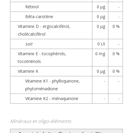
Rétinol
0 µg
-
Bêta-carotène
0 µg
-
Vitamine D - ergocalciférol,
0 µg
0 %
cholécalciférol
soit
0 UI
-
Vitamine E - tocophérols,
0 mg
0 %
tocotriénols
Vitamine K
0 µg
0 %
Vitamine K1 - phylloquinone,
-
-
phytoménadione
Vitamine K2 - ménaquinone
-
-
Minéraux et oligo-éléments